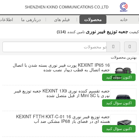
SHENZHEN KXIND COMMUNICATIONS CO.,LTD
خانه
محصولات
فیلم های
دربارهی ما
اطلاعا
جعبه توزیع فیبر نوری
کیفیت
تامین کننده.
(114)
بهترین محصولات
KEXINT IP65 16 پورت فیبر نوری بسته شدن با اتصال
جعبه اتصال به قطب دیوار نصب شده
اکنون سؤال کنید
جعبه تقسیم کننده نوری KEXINT 1X9 جعبه توزیع فیبر
نوری با Mini SC از قبل متصل شده
اکنون سؤال کنید
جعبه توزیع فیبر نوری KEXINT FTTH KXT-C-01 16
هسته ای در فضای باز IP68 مشکی ضد آب
اکنون سؤال کنید